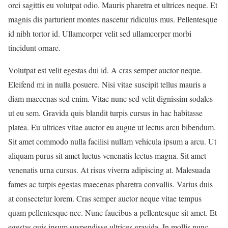
orci sagittis eu volutpat odio. Mauris pharetra et ultrices neque. Et
magnis dis parturient montes nascetur ridiculus mus. Pellentesque
id nibh tortor id. Ullamcorper velit sed ullamcorper morbi
tincidunt ornare.
Volutpat est velit egestas dui id. A cras semper auctor neque.
Eleifend mi in nulla posuere. Nisi vitae suscipit tellus mauris a
diam maecenas sed enim. Vitae nunc sed velit dignissim sodales
ut eu sem. Gravida quis blandit turpis cursus in hac habitasse
platea. Eu ultrices vitae auctor eu augue ut lectus arcu bibendum.
Sit amet commodo nulla facilisi nullam vehicula ipsum a arcu. Ut
aliquam purus sit amet luctus venenatis lectus magna. Sit amet
venenatis urna cursus. At risus viverra adipiscing at. Malesuada
fames ac turpis egestas maecenas pharetra convallis. Varius duis
at consectetur lorem. Cras semper auctor neque vitae tempus
quam pellentesque nec. Nunc faucibus a pellentesque sit amet. Et
egestas quis ipsum suspendisse ultrices gravida. In mollis nunc