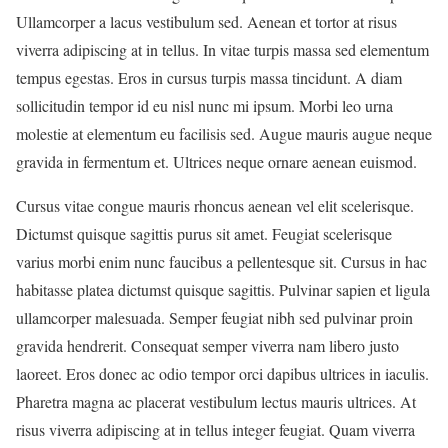
Ullamcorper a lacus vestibulum sed. Aenean et tortor at risus
viverra adipiscing at in tellus. In vitae turpis massa sed elementum
tempus egestas. Eros in cursus turpis massa tincidunt. A diam
sollicitudin tempor id eu nisl nunc mi ipsum. Morbi leo urna
molestie at elementum eu facilisis sed. Augue mauris augue neque
gravida in fermentum et. Ultrices neque ornare aenean euismod.
Cursus vitae congue mauris rhoncus aenean vel elit scelerisque.
Dictumst quisque sagittis purus sit amet. Feugiat scelerisque
varius morbi enim nunc faucibus a pellentesque sit. Cursus in hac
habitasse platea dictumst quisque sagittis. Pulvinar sapien et ligula
ullamcorper malesuada. Semper feugiat nibh sed pulvinar proin
gravida hendrerit. Consequat semper viverra nam libero justo
laoreet. Eros donec ac odio tempor orci dapibus ultrices in iaculis.
Pharetra magna ac placerat vestibulum lectus mauris ultrices. At
risus viverra adipiscing at in tellus integer feugiat. Quam viverra